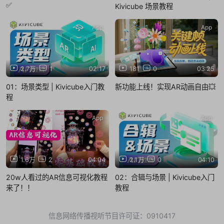
✅
Kivicube 场景教程
App
App
2.7万
1
02:17
181
0
03:25
01：场景类型 | Kivicube入门教
新功能上线！实现AR动画自由💥
程
App
App
1.6万
2
04:04
2.1万
0
04:10
20w人看过的AR信息可视化教程
02：合辑与场景 | Kivicube入门
来了！！
教程
信息网络传播视听节目许可证：0910417