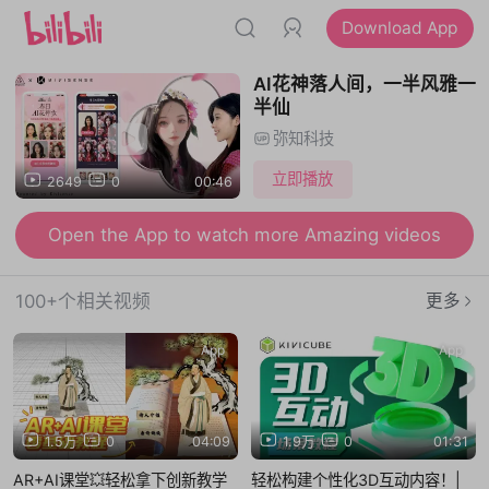
Download App
AI花神落人间，一半风雅一
半仙
弥知科技
立即播放
2649
0
00:46
Open the App to watch more Amazing videos
100+个相关视频
更多
App
App
1.5万
0
04:09
1.9万
0
01:31
AR+AI课堂💥轻松拿下创新教学
轻松构建个性化3D互动内容！|