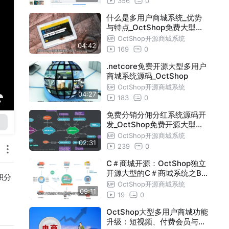
356
0
什么是多用户商城系统_优势
与特点_OctShop免费大型多
用户商城
OctShop开源商城系统
04:42
169
0
.netcore免费开源大型多用户
商城系统源码_OctShop
OctShop开源商城系统
04:27
183
0
免费分销分佣分红系统源码开
发_OctShop免费开源大型商
城系统
OctShop开源商城系统
02:31
239
0
C＃商城开源：OctShop独立
开源大型的C＃商城系统之B2
积分
B2C＋O2O一体化
OctShop开源商城系统
09:11
19
0
OctShop大型多用户商城功能
升级：短视频、付费会员与供