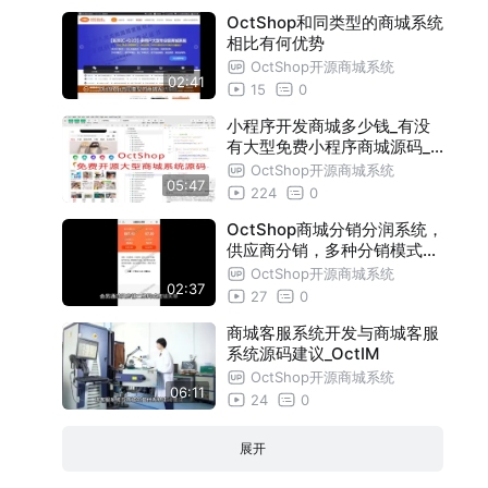
OctShop和同类型的商城系统
相比有何优势
OctShop开源商城系统
02:41
15
0
小程序开发商城多少钱_有没
有大型免费小程序商城源码_O
ctShop
OctShop开源商城系统
05:47
224
0
OctShop商城分销分润系统，
供应商分销，多种分销模式功
能
OctShop开源商城系统
02:37
27
0
商城客服系统开发与商城客服
系统源码建议_OctIM
OctShop开源商城系统
06:11
24
0
展开