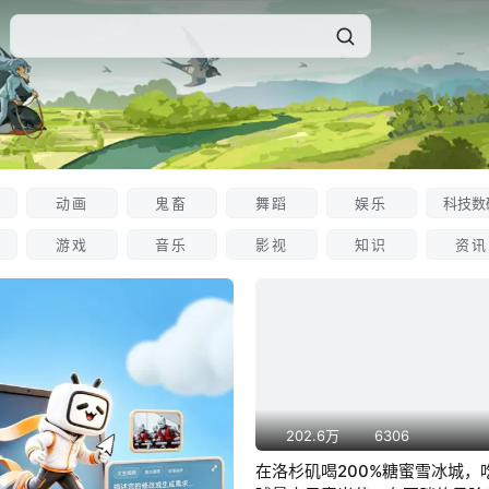
动画
鬼畜
舞蹈
娱乐
科技数
游戏
音乐
影视
知识
资讯
202.6万
6306
在洛杉矶喝200%糖蜜雪冰城，