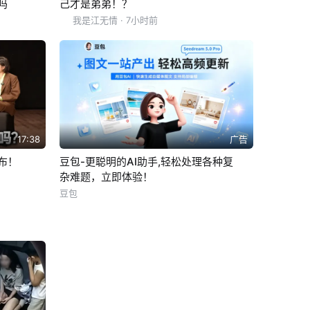
吗
己才是弟弟！？
我是江无情
· 7小时前
17:38
广告
布！
豆包-更聪明的AI助手,轻松处理各种复
杂难题，立即体验！
豆包