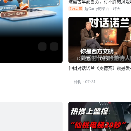
球最古早麦当劳，有不胖的风险
超Carry的柴西
· 昨天
7万点赞
129.7万
1756
仲树对话诺兰《奥德赛》震撼发
仲树
· 07-31