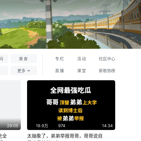
码
美食
专栏
活动
社区中心
更多
直播
课堂
新歌热榜
29:05
19.9万
974
14:34
吃全
太抽象了，弟弟举报哥哥，哥哥说自