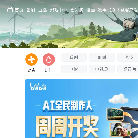
首页
番剧
直播
游戏中心
会员购
漫画
赛事
下载客户端
番剧
国创
综艺
电影
电视剧
纪录片
动态
热门