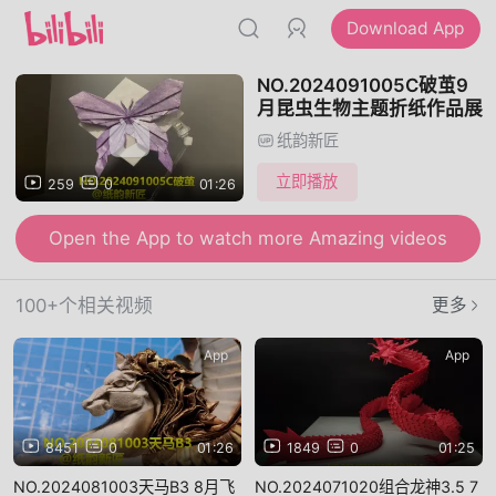
Download App
NO.2024091005C破茧9
月昆虫生物主题折纸作品展
纸韵新匠
立即播放
259
0
01:26
Open the App to watch more Amazing videos
100+个相关视频
更多
App
App
8451
0
01:26
1849
0
01:25
NO.2024081003天马B3 8月飞
NO.2024071020组合龙神3.5 7