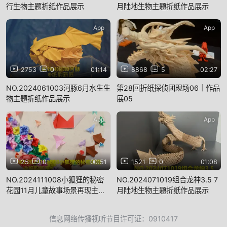
行生物主题折纸作品展示
月陆地生物主题折纸作品展示
App
App
2753
0
01:14
8868
5
02:27
NO.2024061003河豚6月水生生
第28回折纸探侦团现场06｜作品
物主题折纸作品展示
展05
App
App
25
0
00:51
1521
0
01:08
NO.2024111008小狐狸的秘密
NO.2024071019组合龙神3.5 7
花园11月儿童故事场景再现主题
月陆地生物主题折纸作品展示
折纸作品
信息网络传播视听节目许可证：0910417