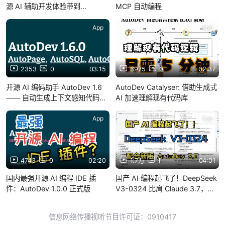
源 AI 辅助开发体验带到
MCP 自动编程
VSCode
App
App
2353
0
03:15
3975
0
02:37
开源 AI 编码助手 AutoDev 1.6
AutoDev Catalyser: 借助生成式
—— 自动生成上下文感知代码：
AI 加速理解现有代码库
AutoPage、AutoSQL、
AutoCRUD
App
App
4743
0
02:20
1.7万
1
04:01
国内最强开源 AI 编程 IDE 插
国产 AI 编程起飞了！DeepSeek
件：AutoDev 1.0.0 正式版
V3-0324 比肩 Claude 3.7，配
合 AutoDev 2.0 等于全自动开发
信息网络传播视听节目许可证：0910417