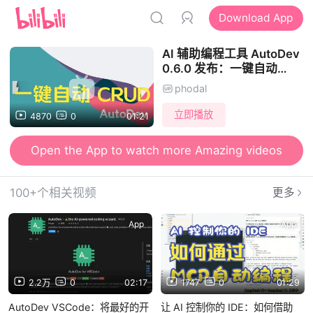
Download App
AI 辅助编程工具 AutoDev
0.6.0 发布：一键自动
CRUD，Click is all you
phodal
need!!
立即播放
4870
0
01:21
Open the App to watch more Amazing videos
100+个相关视频
更多
App
App
2.2万
0
02:17
1747
0
01:29
AutoDev VSCode：将最好的开
让 AI 控制你的 IDE：如何借助