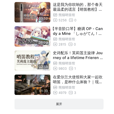
这是我为你吹响的，那个春天
最温柔的谎言【哨笛教程】四
月是你的谎言op完整版！光る
熊猫哨笛馆
03:52
なら Goose house 哨笛新手
5256
0
指法详解教程【熊猫教程】
【半音阶口琴】糖调 OP - Can
dy a Mine 「しゅがてん！」
新手入门跟吹详解教程 【熊猫
熊猫哨笛馆
05:09
教程】
2815
0
史诗配乐！芙莉莲主旋律 Jou
rney of a lifetime Frieren M
ain Theme Evan call 哨笛新
熊猫哨笛馆
02:59
手指法详解教程【熊猫教程】
9803
1
在爱尔兰大使馆和大家一起吹
哨笛，是种什么体验？｜现场
片段
熊猫哨笛馆
01:39
4979
3
展开