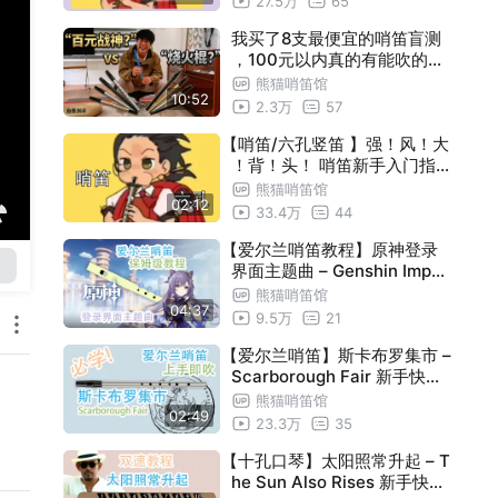
27.5万
65
我买了8支最便宜的哨笛盲测
，100元以内真的有能吹的吗
？
熊猫哨笛馆
10:52
2.3万
57
【哨笛/六孔竖笛 】强！风！大
！背！头！ 哨笛新手入门指法
详解动态谱教程【熊猫教程】
熊猫哨笛馆
02:12
33.4万
44
【爱尔兰哨笛教程】原神登录
界面主题曲 – Genshin Impac
t Main Theme 新手快慢双速
熊猫哨笛馆
04:37
指法详解教程【熊猫教程】
9.5万
21
【爱尔兰哨笛】斯卡布罗集市 –
Scarborough Fair 新手快慢
双速指法详解教程【熊猫教程
熊猫哨笛馆
02:49
】
23.3万
35
【十孔口琴】太阳照常升起 – T
he Sun Also Rises 新手快慢