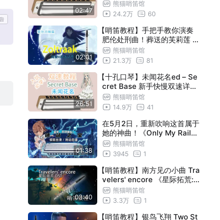
双速详解教程【熊猫教程】
熊猫哨笛馆
02:47
24.2万
60
【哨笛教程】手把手教你演奏
肥伦处刑曲！葬送的芙莉莲 Z
oltraak Evan Call 哨笛新手
熊猫哨笛馆
02:01
入门指法详解动态谱教程【熊
21.3万
81
猫教程】
【十孔口琴】未闻花名ed – Se
cret Base 新手快慢双速详解
教程【熊猫教程】
熊猫哨笛馆
26:51
14.9万
41
在5月2日，重新吹响这首属于
她的神曲！《Only My Railgu
n》庆生版（附呼吸详解）
熊猫哨笛馆
01:38
3945
1
【哨笛教程】南方见の小曲 Tra
velers' encore 《星际拓荒:
眼之回响》 ost 哨笛新手入门
熊猫哨笛馆
03:40
指法详解保姆式动态谱教程【
3.3万
1
熊猫教程】
【哨笛教程】银鸟飞翔 Two St