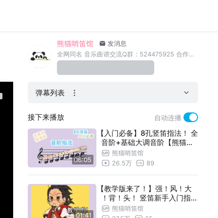
熊猫哨笛馆
发消息
全网同名 音乐曲谱交流Q群：524475925 合作请注明来意：xingui@126.com 另外我还有个分身在@追蝴蝶的文浩
弹幕列表
接下来播放
自动连播
【入门必备】8孔竖笛指法！ 全
音阶+基础大调音阶【熊猫教
程】
熊猫哨笛馆
06:05
26.5万
89
【教学版来了！】强！风！大
！背！头！ 竖笛新手入门指法
详解动态谱教程【熊猫教程】
熊猫哨笛馆
01:41