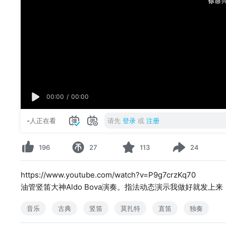
00:00
/
00:00
-
人正在看
请先
登录
或
注册
196
27
113
24
https://www.youtube.com/watch?v=P9g7crzKq70
油管竖笛大神Aldo Bova演奏。指法动态演示我做好就发上来
音乐
古典
竖笛
莫扎特
直笛
独奏