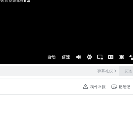
自动
倍速
发送
弹幕礼仪
稿件举报
记笔记