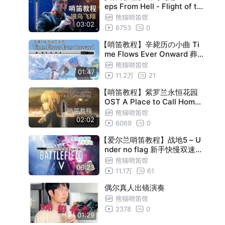
eps From Hell - Flight of th
e Silverbird live 哨笛新手指
熊猫哨笛馆
03:02
法详解教程【熊猫教程】
6753
0
【哨笛教程】辛毙历の小曲 Ti
me Flows Ever Onward 葬
送的芙莉莲 哨笛新手入门指法
熊猫哨笛馆
01:47
详解动态谱教程【熊猫教程】
11.2万
21
【哨笛教程】紫罗兰永恒花园
OST A Place to Call Home
Sound Horizon 哨笛新手指
熊猫哨笛馆
02:02
法详解教程【熊猫教程】
6069
0
【爱尔兰哨笛教程】战地5 – U
nder no flag 新手快慢双速指
法详解教程【熊猫教程】Batt
熊猫哨笛馆
06:23
lefield V
11.1万
61
偶尔真人出镜演奏
熊猫哨笛馆
2378
0
01:29