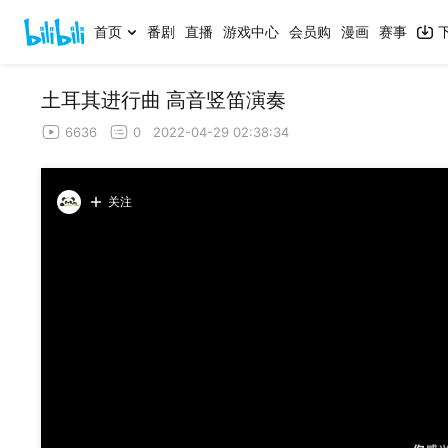
首页
番剧
直播
游戏中心
会员购
漫画
赛事
土耳其进行曲 高音竖笛演奏
6636
0
2022-04-29 02:38:34
关注