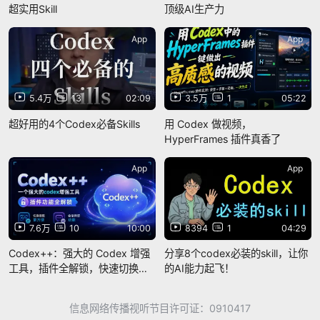
超实用Skill
顶级AI生产力
App
App
5.4万
13
02:09
3.5万
1
05:22
超好用的4个Codex必备Skills
用 Codex 做视频，
HyperFrames 插件真香了
App
App
7.6万
10
10:00
8394
1
04:29
Codex++：强大的 Codex 增强
分享8个codex必装的skill，让你
工具，插件全解锁，快速切换三
的AI能力起飞！
方模型，支持历史会话保留，让
Codex 更顺手！
信息网络传播视听节目许可证：0910417