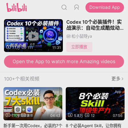
Download App
Codex 10个必装插件！实
战演示：自动生成酷炫动
画、视频、网页游戏和手机
松小鼠呀ya
App，快速上手AI
立即播放
7.1万
111
11:31
Open the App to watch more Amazing videos
100+个相关视频
更多
App
App
7.1万
9
04:43
5.8万
12
07:56
新手第一次用Codex，必装的7个
8 个必装Agent Skill，让你拥有