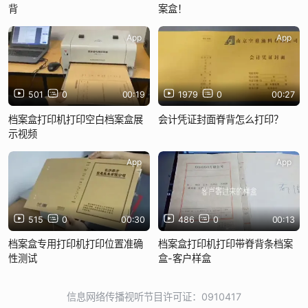
背
案盒！
App
App
501
0
00:19
1979
0
00:27
档案盒打印机打印空白档案盒展
会计凭证封面脊背怎么打印？
示视频
App
App
515
0
00:30
486
0
00:13
档案盒专用打印机打印位置准确
档案盒打印机打印带脊背条档案
性测试
盒-客户样盒
信息网络传播视听节目许可证：0910417