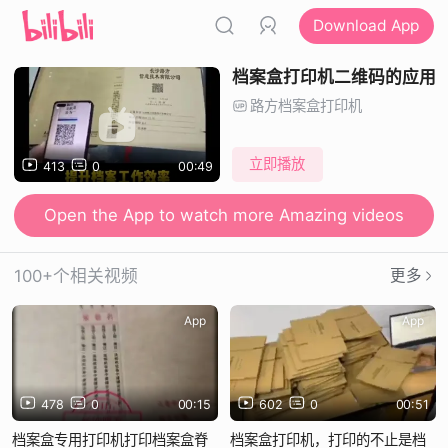
Download App
档案盒打印机二维码的应用
路方档案盒打印机
立即播放
413
0
00:49
Open the App to watch more Amazing videos
100+个相关视频
更多
App
App
478
0
00:15
602
0
00:51
档案盒专用打印机打印档案盒脊
档案盒打印机，打印的不止是档