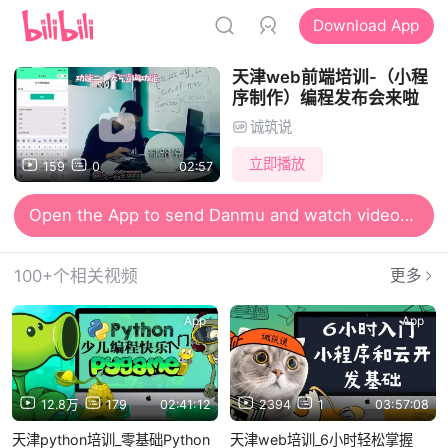
Download App
天津web前端培训-（小程
序制作）编程发布会来啦
诚筑说
立即播放
159
0
02:57
Open the App to send Danmu and watch videos together
100+个相关视频
更多
App
App
12.8万
179
02:41:12
2394
1
03:57:08
天津python培训_零基础Python
天津web培训_6小时轻松掌握