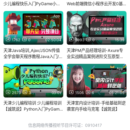
少儿编程快乐入门PyGame小游
Web前端微信小程序云开发0基
戏【诚筑说】
础全套教程【诚筑说】
App
App
1762
0
02:50:04
5993
0
15:39
天津Java培训_Ajax/JSON传值
天津PM产品经理培训-Axure专
全学会聊天程序教程Java入门/进
业实战精品案例进阶交互原型图
阶/实战【诚筑说】
设计【诚筑说】
App
App
2573
3
03:01
1506
6
05:21:05
天津少儿编程培训 少儿编程培训
天津室内设计培训-手绘基础到逆
【诚筑说】Python入门PyGame
袭室内手绘马克笔【诚筑说】
小游戏1-1课程介绍
信息网络传播视听节目许可证：0910417