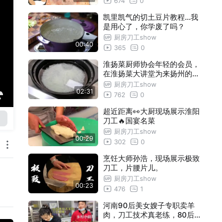
674
0
凯里凯气的切土豆片教程…我
是用心了，你学废了吗？
厨房刀工show
00:40
365
0
淮扬菜厨师协会年轻的会员，
在淮扬菜大讲堂为来扬州的游
客表扬刀工
厨房刀工show
02:31
762
0
超近距离👀大厨现场展示淮阳
刀工🔥国宴名菜
厨房刀工show
00:29
302
0
烹饪大师孙浩，现场展示极致
刀工，片腰片儿。
厨房刀工show
00:23
476
1
河南90后美女嫂子专职卖羊
肉，刀工技术真老练，80后小