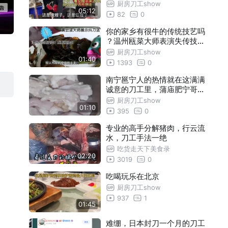
伙很佩服
厨房刀工show
05:12
82
0
你的家乡有很牛的传统技艺吗
？温州瓯菜大师表演失传技艺
“抖刀”
厨房刀工show
01:40
1393
0
南宁邕宁人的热情就在这满满
诚意的刀工里，蒲庙肥宁哥的
炒猪杂香到隔壁村
厨房刀工show
01:10
395
0
专业的高手分解猪肉，行云流
水，刀工手法一绝
吃货走天下美食录
02:20
3019
0
吃喝玩乐在北京
厨房刀工show
937
1
01:45
难绷，日本封刀一个月的刀工