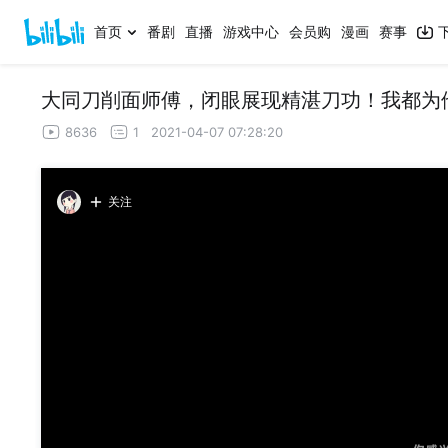
首页
番剧
直播
游戏中心
会员购
漫画
赛事
大同刀削面师傅，闭眼展现精湛刀功！我都为
8636
1
2021-04-07 07:28:20
关注