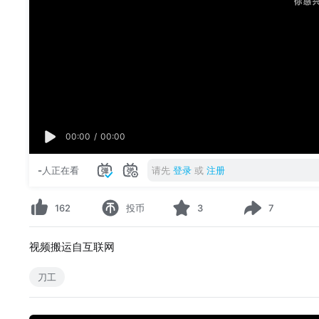
00:00
/
00:00
-
人正在看
请先
登录
或
注册
162
投币
3
7
视频搬运自互联网
刀工