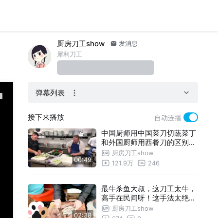
厨房刀工show
发消息
犀利刀工
弹幕列表
接下来播放
自动连播
中国厨师用中国菜刀切蔬菜丁
和外国厨师用西餐刀的区别！
感受下菜刀的效率！
厨房刀工show
00:49
121.9万
246
最牛杀鱼大叔，这刀工太牛，
高手在民间呀！这手法太绝了
！少有。
厨房刀工show
02:38