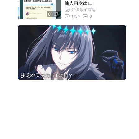
仙人再次出山
知识乐子速达
01:07
1154
0
接龙27天竟做出了动画？！