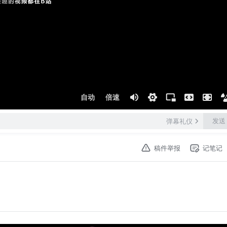
自动
倍速
发送
弹幕礼仪
稿件举报
记笔记