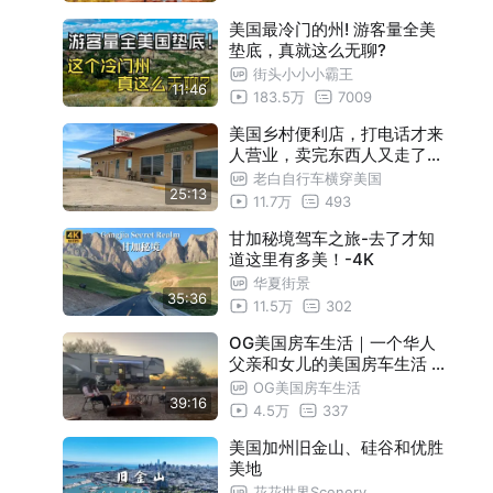
美国最冷门的州! 游客量全美
垫底，真就这么无聊?
街头小小小霸王
11:46
183.5万
7009
美国乡村便利店，打电话才来
人营业，卖完东西人又走了【
自行车横穿美国第46天】
老白自行车横穿美国
25:13
11.7万
493
甘加秘境驾车之旅-去了才知
道这里有多美！-4K
华夏街景
35:36
11.5万
302
OG美国房车生活｜一个华人
父亲和女儿的美国房车生活 ·
亚利桑那沙漠露营第一集
OG美国房车生活
39:16
4.5万
337
美国加州旧金山、硅谷和优胜
美地
花花世界Scenery