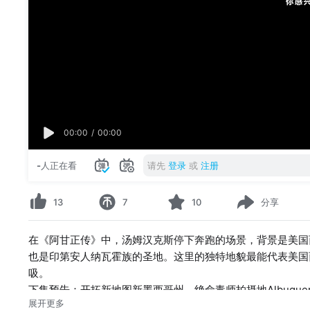
00:00
/
00:00
-
人正在看
请先
登录
或
注册
13
7
10
分享
在《阿甘正传》中，汤姆汉克斯停下奔跑的场景，背景是美国
也是印第安人纳瓦霍族的圣地。这里的独特地貌最能代表美国
吸。
下集预告：开拓新地图新墨西哥州，绝命毒师拍摄地Albuquer
展开更多