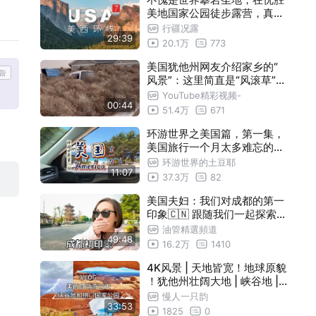
美地国家公园徒步露营，真户
外乐园！丨美西环线07
行疆况露
29:39
20.1万
773
美国犹他州网友介绍家乡的“
风景”：这里简直是“风滚草”的
天堂…拍的很好下次不要再拍
YouTube精彩视频-
00:44
了！
51.4万
671
环游世界之美国篇，第一集，
美国旅行一个月太多难忘的回
忆了，原谅我的拖延症，几千
环游世界的土豆耶
11:07
条素材要剪到地老天荒了
37.3万
82
美国夫妇：我们对成都的第一
印象🇨🇳 跟随我们一起探索吧
| Mike & Ashley Vlogs
油管精選頻道
49:48
16.2万
1410
4K风景 | 天地皆宽！地球原貌
！犹他州壮阔大地 | 峡谷地 |
拱门国家公园 | 沉浸式旅游放
慢人一只韵
33:53
松
1825
0