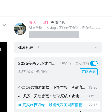
慢人一只韵
发消息
4K风景 | 一眼亿年科罗拉多大峡谷 | 史
26:30
进来放松，i人vlog，不猎奇不夸张，没有解说，真实记录，长视频，可作为背景音，希望你能看着美景获得平静并能有点收获
诗级徒步路线 | 历史建筑 | 下冰雹 | 去往
【4K风景】内华达火焰谷州立公园 | 拉
26:28
佩吉
斯维加斯周边游 | 两个人的旅途公路片
【4K Vlog】拉斯维加斯街头漫步，流浪
22:55
弹幕列表
汉多 | 永利酒店自助餐 | 旅途中的一日三
Vlog镇馆之宝-梵高鸢尾花真迹讲解 | 莫
34:15
餐
奈画作 | 建筑艺术之旅 | 花园
Vlog沉浸式旅游 | 华纳兄弟影城看老友记
15:56
2025美西大环线自驾
自动连播
（10/14）
游25天
生活大爆炸拍摄地 | 洛杉矶大火半年了还
Vlog沉浸式旅游放松 | 大熊湖寻找白头鹰
13:20
2.2万播放
简介
订阅合集
是废墟 | 马里布富豪区海滩
姐鸡傻豆一家 | 路过箭头湖 | Costco买保
i人Vlog美西大环线25天自驾游 | 洛杉矶
36:39
健品
机场租车 | 逛沙漠奥莱 | 约书亚树国家公
4K沉浸式旅游放松 | 下羚羊谷 | 马蹄湾 |
13:20
园 | 棕榈泉
鲍威尔湖 | 犹他州
4K风景 | 天地皆宽！地球原貌！犹他州
33:53
壮阔大地 | 峡谷地 | 拱门国家公园 | 沉浸
真实旅行Vlog | 最能代表美国西部精神
22:16
式旅游放松