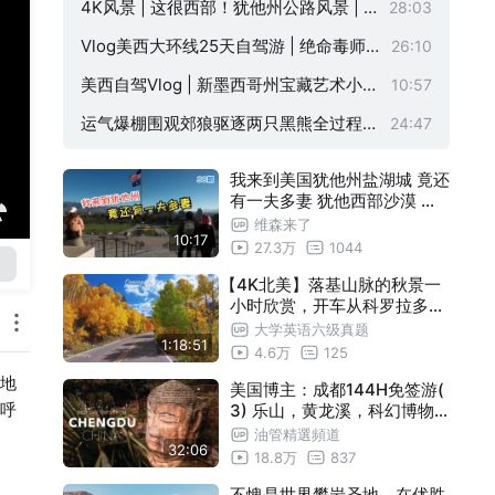
的风景—纪念碑谷值不值得去？| 阿甘
4K风景 | 这很西部！犹他州公路风景 |
28:03
跑步的终点 | 纳瓦霍人圣地
懒人玩Zion | Bryce震撼绝美 | 沉浸式旅
Vlog美西大环线25天自驾游 | 绝命毒师
26:10
游放松
铁粉拍摄地Albuquerque打卡 | 新墨西哥
美西自驾Vlog | 新墨西哥州宝藏艺术小镇
10:57
州 | 白沙国家公园
圣塔菲漫步 | 降低皮质醇 让时间变慢 | 4
运气爆棚围观郊狼驱逐两只黑熊全过程 |
24:47
K风景
夏日落基山积雪 | 安静自驾游 | 环境音 |
我来到美国犹他州盐湖城 竟还
户外徒步
有一夫多妻 犹他西部沙漠 大
盐湖 维森来了
维森来了
10:17
27.3万
1044
【4K北美】落基山脉的秋景一
小时欣赏，开车从科罗拉多州
阿斯彭出发至双子湖
大学英语六级真题
1:18:51
4.6万
125
地
美国博主：成都144H免签游(
呼
3) 乐山，黄龙溪，科幻博物
馆 | thetravelingzam
油管精選頻道
32:06
18.8万
837
不愧是世界攀岩圣地，在优胜