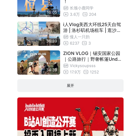
！
长颈小鹿同学
16:05
3.6万
204
i人Vlog美西大环线25天自驾
游 | 洛杉矶机场租车 | 逛沙漠
奥莱 | 约书亚树国家公园 | 棕
慢人一只韵
36:39
榈泉
6237
3
ZION VLOG｜锡安国家公园
｜公路旅行｜野奢帐篷Under
Canvas体验｜风景美到无语
Vickysoupsss
34:39
😂
17.9万
1252
展开