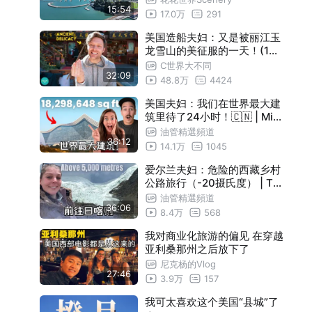
15:54
17.0万
291
美国造船夫妇：又是被丽江玉
龙雪山的美征服的一天！(108
0P中文字幕)
C世界大不同
32:09
48.8万
4424
美国夫妇：我们在世界最大建
筑里待了24小时！🇨🇳 | Mik
e & Ashley
油管精選頻道
36:12
14.1万
1045
爱尔兰夫妇：危险的西藏乡村
公路旅行（-20摄氏度） | Tw
o Mad Explorers
油管精選頻道
36:06
8.4万
568
我对商业化旅游的偏见 在穿越
亚利桑那州之后放下了
尼克杨的Vlog
27:46
3.9万
157
我可太喜欢这个美国“县城”了