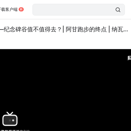
下载客户端
真实旅行Vlog | 最能代表美国西部精神的风景—纪念碑谷值不值得去？| 阿甘跑步的终点 | 纳瓦霍人圣地