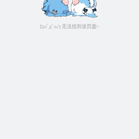
Σ(oﾟдﾟoﾉ) 无法找到该页面~