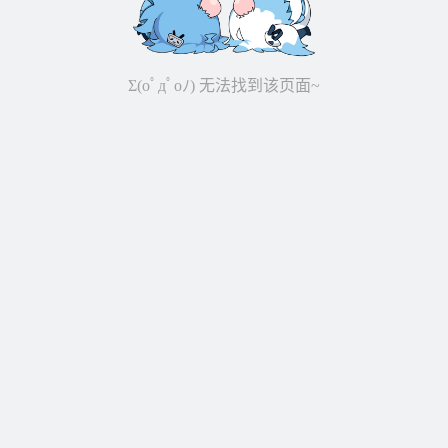
Σ(oﾟдﾟoﾉ) 无法找到该页面~