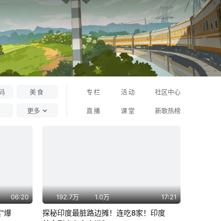
码
美食
专栏
活动
社区中心
更多
直播
课堂
新歌热榜
06:20
192.7万
1.0万
17:21
”爆
探秘印度最脏路边摊！连吃8家！印度