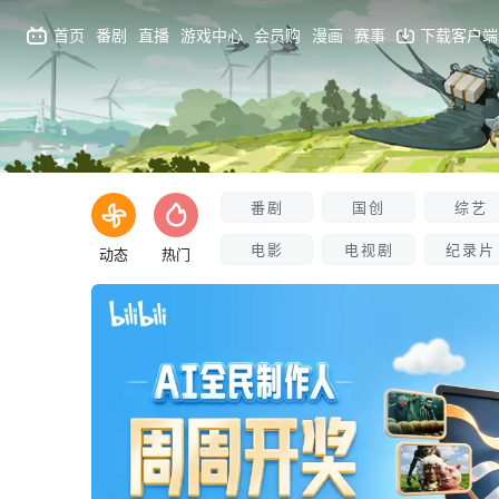
首页
番剧
直播
游戏中心
会员购
漫画
赛事
下载客户端
番剧
国创
综艺
电影
电视剧
纪录片
动态
热门