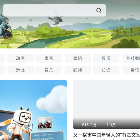
动画
鬼畜
舞蹈
娱乐
科技数
游戏
音乐
影视
知识
资讯
815.2万
1.0万
又一祸害中国年轻人的“有毒文案