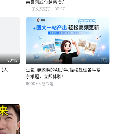
美食到底有多离谱？
子文又饿了
· 07-17
30:13
广告
【人
豆包-更聪明的AI助手,轻松处理各种复
杂难题，立即体验！
6000+人感兴趣