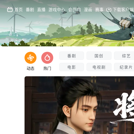
首页
番剧
直播
游戏中心
会员购
漫画
赛事
下载客户端
番剧
国创
综艺
电影
电视剧
纪录片
动态
热门