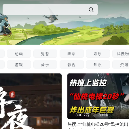
动画
鬼畜
舞蹈
娱乐
科技数
游戏
音乐
影视
知识
资讯
800.7万
8324
热搜上“仙桃电梯20秒”监控流