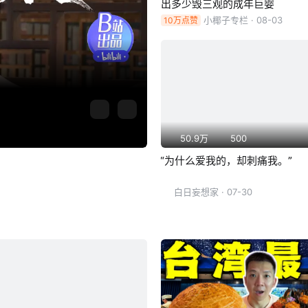
出多少毁三观的成年巨婴
小椰子专栏
· 08-03
10万点赞
50.9万
500
“为什么爱我的，却刺痛我。”
白日妄想家
· 07-30