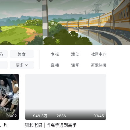
码
美食
专栏
活动
社区中心
更多
直播
课堂
新歌热榜
06:02
948.3万
2636
03:45
出，炸
猫和老鼠 | 当高手遇到高手