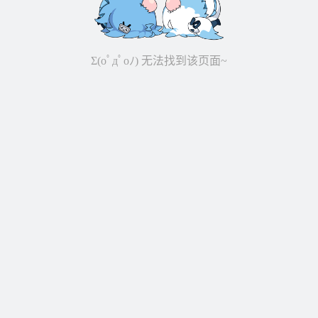
Σ(oﾟдﾟoﾉ) 无法找到该页面~