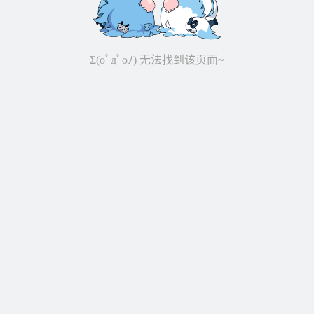
Σ(oﾟдﾟoﾉ) 无法找到该页面~