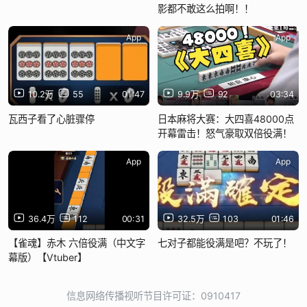
影都不敢这么拍啊！！
App
App
10.2万
55
01:47
9.9万
92
03:34
瓦西子看了心脏骤停
日本麻将大赛：大四喜48000点
开幕雷击！怒气豪取双倍役满！
App
App
36.4万
112
00:31
32.5万
103
01:46
【雀魂】赤木 六倍役满（中文字
七对子都能役满是吧？不玩了！
幕版）【Vtuber】
信息网络传播视听节目许可证：0910417