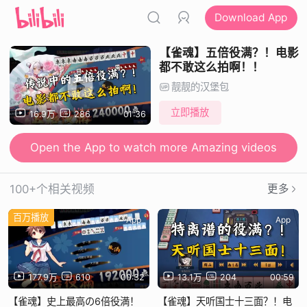
Download App
【雀魂】五倍役满？！电影
都不敢这么拍啊！！
靓靓的汉堡包
立即播放
16.9万
286
01:36
Open the App to watch more Amazing videos
100+个相关视频
更多
百万播放
App
App
177.9万
610
00:32
13.1万
204
00:59
【雀魂】史上最高の6倍役満！
【雀魂】天听国士十三面？！电