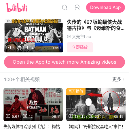
Download App
失传的《67版蝙蝠侠大战
德古拉》与《迈维斯的食人
录像》
大先生hao
立即播放
6.3万
94
03:57
Open the App to watch more Amazing videos
100+个相关视频
更多
百万播放
App
App
5.6万
12
06:11
134.1万
2347
05:19
失传媒体寻踪系列【九】：梅姑
【暗网】“哥斯拉皮套吃人”事件！