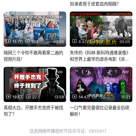
扮演者竟于皮套血肉相融？
App
App
15.1万
398
02:45
6.9万
153
05:05
暗网三个令你不敢再看第二遍的
失传的《科林·斯科特遇难录像》
视频片段！
和世界上最早的虐杀电影《杀鼠
记》
App
App
19.5万
227
13:58
14.4万
751
11:21
真相大白，开膛手杰克终于被找
一口气看完曼德拉记录最全后续
到了？
解析！
信息网络传播视听节目许可证：0910417