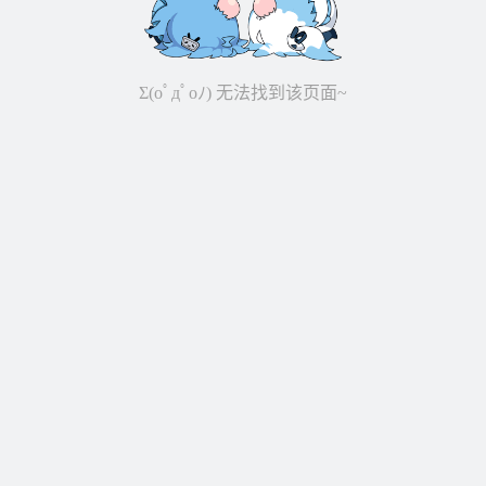
Σ(oﾟдﾟoﾉ) 无法找到该页面~