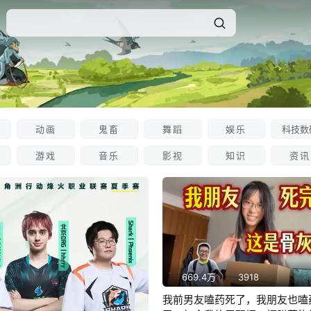
动画
鬼畜
舞蹈
娱乐
科技数
游戏
音乐
影视
知识
资讯
669.4万
3918
我前男友嗑药死了，我朋友也嗑