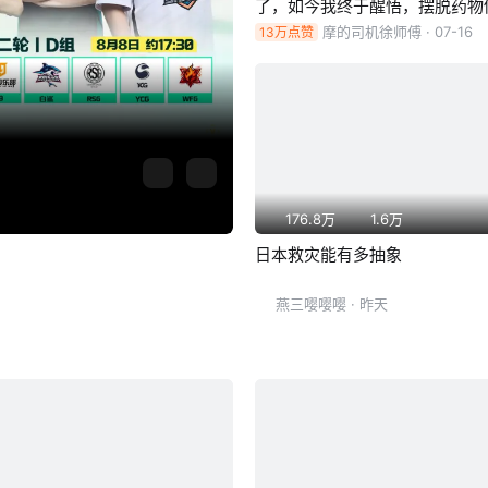
了，如今我终于醒悟，摆脱药物
一个正常人
摩的司机徐师傅
· 07-16
13万点赞
176.8万
1.6万
日本救灾能有多抽象
燕三嘤嘤嘤
· 昨天