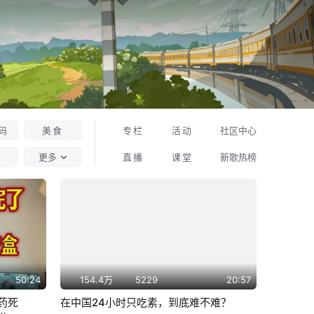
码
美食
专栏
活动
社区中心
更多
直播
课堂
新歌热榜
50:24
154.4万
5229
20:57
药死
在中国24小时只吃素，到底难不难？