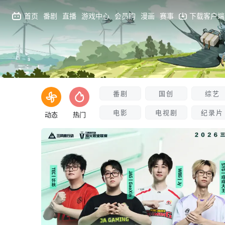
首页
番剧
直播
游戏中心
会员购
漫画
赛事
下载客户端
番剧
国创
综艺
电影
电视剧
纪录片
动态
热门