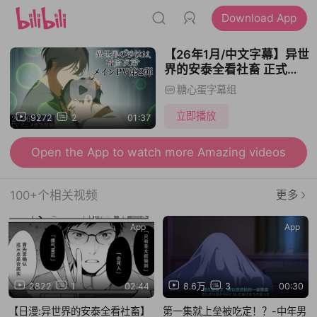
Download App
【26年1月/中文字幕】异世
界的安泰全看社畜 正式
PV2【糖心蛋字幕组】
糖心蛋字幕组
立即播放
9272
2
01:37
Open the App to watch more Amazing videos
100+个相关视频
更多
App
App
2822
1
02:44
8.6万
3
00:30
【日漫:异世界的安泰全看社畜】
第一集就上垒被吃定！？-中年男