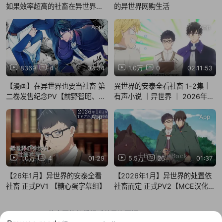
如果效率超高的社畜在异世界也
的异世界网购生活
继续工作的话――是否能俘获住
骑士团长的心扉!?
App
App
8369
4
03:34
1.0万
0
02:11:53
【漫画】在异世界也要当社畜 第
異世界的安泰全看社畜 1-2集｜
二卷发售纪念PV【前野智昭、伊
有声小说 ｜异世界 ｜ 2026年1
东健人】
月新番 ｜穿越 | 日轻 ｜ 人物配
圖
App
App
1.0万
4
01:29
5.5万
26
01:37
【26年1月】异世界的安泰全看
【2026年1月】异世界的处置依
社畜 正式PV1 【糖心蛋字幕组】
社畜而定 正式PV2【MCE汉化
组】
信息网络传播视听节目许可证：0910417