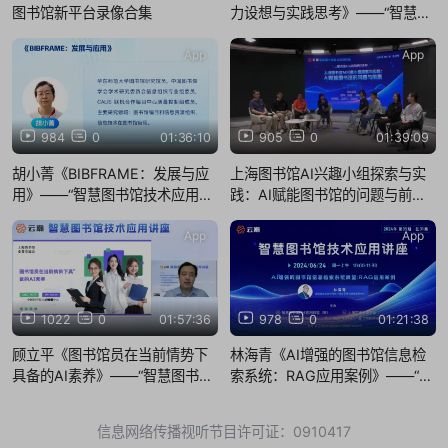
图书馆新平台录像合集
力设想与实践思考》——“智慧图
书馆技术应用讲座”2025年第2期
（总第37期）
App
App
984
0
01:36:10
905
0
01:39:09
胡小菁《BIBFRAME：发展与应
上海图书馆AI兴趣小组探索与实
用》——“智慧图书馆技术应用讲
践：AI赋能图书馆的问题与前景
座”2023年第2期（总第18期）
——“智慧图书馆技术应用讲座”
2024年第7期（总第33期）
App
App
1022
0
01:57:36
978
0
01:21:38
顾立平《图书馆员在当前情势下
林海青《AI增强的图书馆信息检
具备的AI素养》——“智慧图书馆
索系统：RAG应用案例》——“智
技术应用讲座”2025年第4期（总
慧图书馆技术应用讲座”2024年
第39期）
第5期（总第31期）
信息网络传播视听节目许可证：0910417