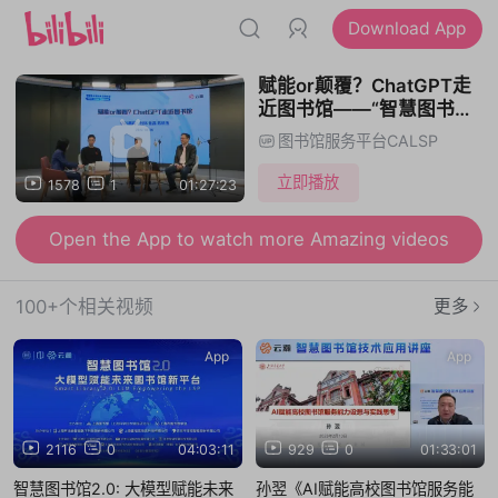
Download App
赋能or颠覆？ChatGPT走
近图书馆——“智慧图书馆
技术应用讲座”2023年第3
图书馆服务平台CALSP
期（总第19期）特别访谈
立即播放
1578
1
01:27:23
Open the App to watch more Amazing videos
100+个相关视频
更多
App
App
2116
0
04:03:11
929
0
01:33:01
智慧图书馆2.0: 大模型赋能未来
孙翌《AI赋能高校图书馆服务能