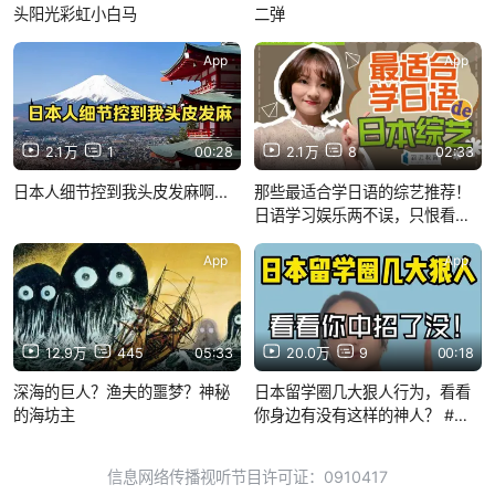
头阳光彩虹小白马
二弹
App
App
2.1万
1
00:28
2.1万
8
02:33
日本人细节控到我头皮发麻啊...
那些最适合学日语的综艺推荐！
日语学习娱乐两不误，只恨看得
太晚~
App
App
12.9万
445
05:33
20.0万
9
00:18
深海的巨人？渔夫的噩梦？神秘
日本留学圈几大狠人行为，看看
的海坊主
你身边有没有这样的神人？ #日
本留学 #日本留学生 #留学生活
信息网络传播视听节目许可证：0910417