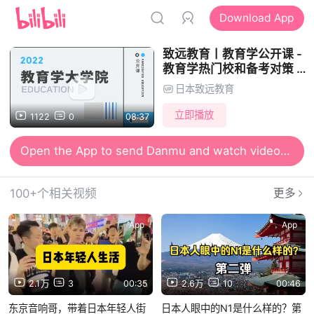
Download App
致远教育丨教育学公开课 -
教育学热门校和备考对策 |
日本考研
日本致远教育
立即播放
1122
0
08:37
Open the App to send Danmu and watch videos together
100+个相关视频
更多
App
App
2.1万
3
00:35
2.6万
10
00:46
东京音响哥，带着日本年轻人街
日本人眼中的N1是什么样的？第