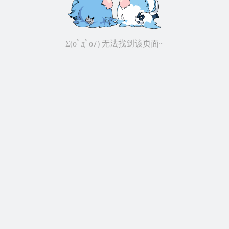
Σ(oﾟдﾟoﾉ) 无法找到该页面~