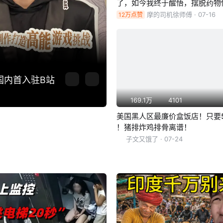
了，如今我终于醒悟，摆脱药物
一个正常人
摩的司机徐师傅
· 07-16
12万点赞
国内首入驻B站
169.1万
4101
美国黑人区最廉价盒饭店！只要
！猪排炸鸡排骨离谱！
子文又饿了
· 07-24