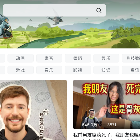
动画
鬼畜
舞蹈
娱乐
科技数
游戏
音乐
影视
知识
资讯
646.0万
3871
我前男友嗑药死了，我朋友也嗑