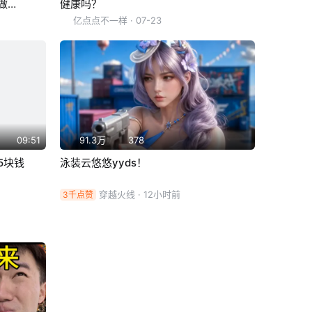
做了
健康吗？
亿点点不一样
· 07-23
09:51
91.3万
378
5块钱
泳装云悠悠yyds！
穿越火线
· 12小时前
3千点赞