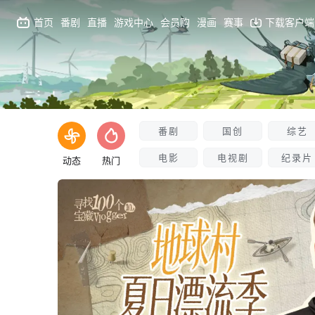
首页
番剧
直播
游戏中心
会员购
漫画
赛事
下载客户端
番剧
国创
综艺
电影
电视剧
纪录片
动态
热门