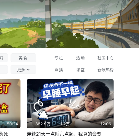
码
美食
专栏
活动
社区中心
更多
直播
课堂
新歌热榜
50:24
882.9万
1.2万
12:06
药死
连续21天十点睡六点起，我真的会变