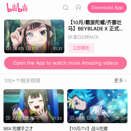
Download App
【10月/霸旋陀螺/齐藤壮
马】BEYBLADE X 正式
PV【MCE汉化组】
夏日幻听MCE
立即播放
26.9万
170
01:31
Open the App to watch more Amazing videos
100+个相关视频
更多
App
App
2.2万
29
21:33
6.6万
12
01:30
BBX 陀螺手之才
【10月/TV】战斗陀螺