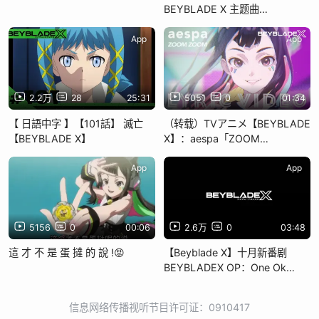
BEYBLADE X 主题曲
《PROVE》个人字幕
App
App
2.2万
28
25:31
5051
0
01:34
【 日語中字 】【101話】 滅亡
（转载）TVアニメ【BEYBLADE
【BEYBLADE X】
X】：aespa「ZOOM
ZOOM」 マルチ リリック
VIDEO
App
App
5156
0
00:06
2.6万
0
03:48
這 才 不 是 蛋 撻 的 說 !😡
【Beyblade X】十月新番剧
BEYBLADEX OP：One Ok
Rock - Prove
信息网络传播视听节目许可证：0910417