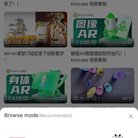
来了！！
Kivicube 场景教程
App
App
1.5万
0
04:09
3.9万
3
03:37
AR+AI课堂💥轻松拿下创新教学
解锁AR图像跟踪制作技巧！|
✅
Kivicube 场景教程
App
App
2.1万
0
02:33
11.1万
1
00:11
轻松上手AR身体追踪 | Kivicube
【3DArtoo】视频加载中，速速
场景教程
查收惊喜！
信息网络传播视听节目许可证：0910417