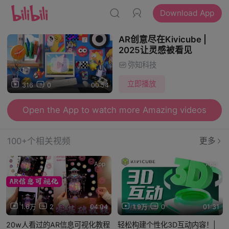
Download App
AR创意尽在Kivicube |
2025让灵感被看见
弥知科技
立即播放
316
0
00:54
Open the App to watch more Amazing videos
100+个相关视频
更多
App
App
1.6万
2
04:04
1.9万
0
01:31
20w人看过的AR信息可视化教程
轻松构建个性化3D互动内容！|