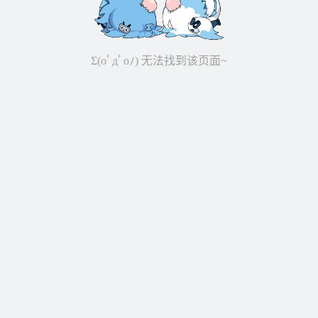
Σ(oﾟдﾟoﾉ) 无法找到该页面~