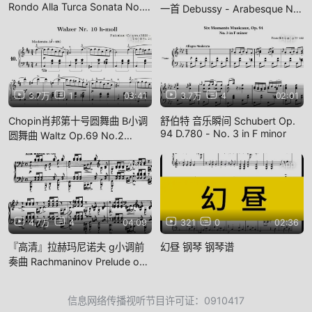
Rondo Alla Turca Sonata No.11
一首 Debussy - Arabesque No.
k.331钢琴谱
1
App
App
3.7万
1
03:41
3.7万
4
02:01
Chopin肖邦第十号圆舞曲 B小调
舒伯特 音乐瞬间 Schubert Op.
94 D.780 - No. 3 in F minor
圆舞曲 Waltz Op.69 No.2
(Ashkenazy)钢琴谱
App
App
4.7万
4
04:09
321
0
02:36
『高清』拉赫玛尼诺夫 g小调前
幻昼 钢琴 钢琴谱
奏曲 Rachmaninov Prelude op.
23 no. 5 in G minor
(Berezovsky)
信息网络传播视听节目许可证：0910417