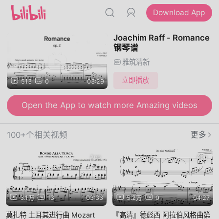
Download App
Joachim Raff - Romance
钢琴谱
雅筑清新
立即播放
513
0
03:29
Open the App to watch more Amazing videos
100+个相关视频
更多
App
App
3.1万
13
03:33
5.2万
0
04:27
莫扎特 土耳其进行曲 Mozart
『高清』德彪西 阿拉伯风格曲第