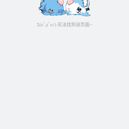
Σ(oﾟдﾟoﾉ) 无法找到该页面~