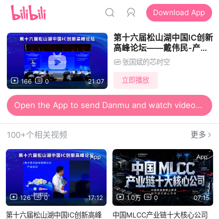
Download App
第十六届松山湖中国IC创新
高峰论坛——戴伟民-产品
回顾
张国斌的芯时空
立即播放
166
0
21:07
Open the App to send Danmu and watch videos together
100+个相关视频
更多
App
App
126
0
17:12
1.0万
0
07:15
第十六届松山湖中国IC创新高峰
中国MLCC产业链十大核心公司