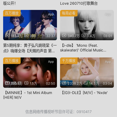
版公开！
Love 260710打歌舞台
百万播放
每周必看
App
App
183.9万
393
32:37
340.7万
3.4万
03:01
第5期纯享：黄子弘凡姚晓棠《一
【i-dle】 'Mono (Feat.
skaiwater)' Official Music
点》嗨爆全场【天赐的声音 第6
Video
季】
百万播放
千万播放
App
App
150.9万
1.5万
02:50
2338.2万
14.5万
03:04
【MINNIE】- 1st Mini Album
【(G)I-DLE】[M/V] - 'Nxde'
[HER] M/V
信息网络传播视听节目许可证：0910417