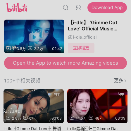
Download App
【i-dle】 'Gimme Dat
Love' Official Music
Video
i-dle_official
立即播放
193.8万
2.2万
02:42
Open the App to watch more Amazing videos
100+个相关视频
更多
App
App
2.8万
67
03:03
14.5万
487
03:09
i-dle《Gimme Dat Love》舞蹈
i-dle最新回归曲Gimme Dat