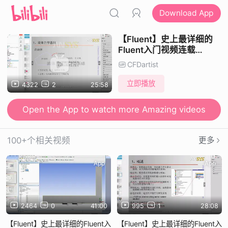
Download App
【Fluent】史上最详细的
Fluent入门视频连载
（1）！！！
CFDartist
立即播放
4322
2
25:58
Open the App to watch more Amazing videos
100+个相关视频
更多
App
App
2464
0
41:00
995
1
28:08
【Fluent】史上最详细的Fluent入
【Fluent】史上最详细的Fluent入