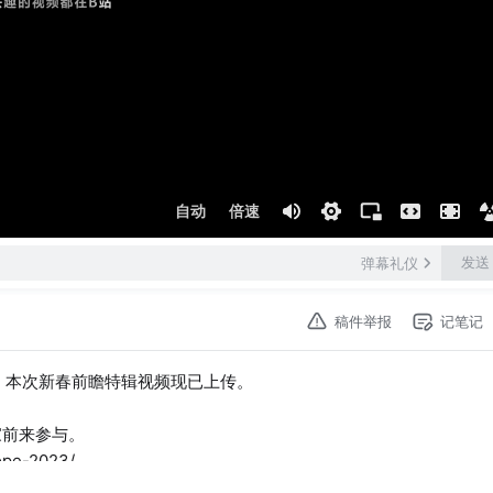
自动
倍速
发送
弹幕礼仪
稿件举报
记笔记
。本次新春前瞻特辑视频现已上传。
家前来参与。
ope-2023/