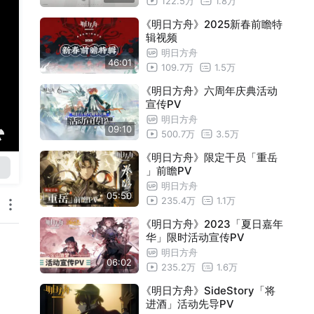
122.5万
1.8万
《明日方舟》2025新春前瞻特
辑视频
明日方舟
46:01
109.7万
1.5万
《明日方舟》六周年庆典活动
宣传PV
明日方舟
09:10
500.7万
3.5万
《明日方舟》限定干员「重岳
」前瞻PV
明日方舟
05:50
235.4万
1.1万
《明日方舟》2023「夏日嘉年
华」限时活动宣传PV
明日方舟
06:02
235.2万
1.6万
《明日方舟》SideStory「将
进酒」活动先导PV