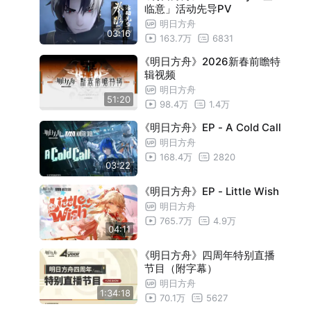
临意」活动先导PV
明日方舟
03:16
163.7万
6831
《明日方舟》2026新春前瞻特
辑视频
明日方舟
51:20
98.4万
1.4万
《明日方舟》EP - A Cold Call
明日方舟
168.4万
2820
03:22
《明日方舟》EP - Little Wish
明日方舟
765.7万
4.9万
04:11
《明日方舟》四周年特别直播
节目（附字幕）
明日方舟
1:34:18
70.1万
5627