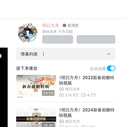
明日方舟
发消息
重铸未来 方舟启航
弹幕列表
接下来播放
自动连播
《明日方舟》2022新春前瞻特
辑视频
明日方舟
29:59
214.9万
4.7万
《明日方舟》2024新春前瞻特
辑视频
明日方舟
38:49