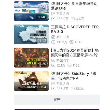
《明日方舟》夏日嘉年华特别
通讯视频
明日方舟
26:46
233.0万
3.6万
三探泰拉 DISCOVERED TER
RA 3.0
明日方舟
08:52
131.3万
4046
【明日方舟2024春节前瞻】杨
颜同学的官方直播录屏+讨论
杨颜同学
41:20
12.1万
1122
《明日方舟》SideStory「孤
星」活动先导PV
明日方舟
03:54
236.3万
5536
展开