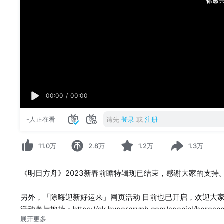
00:00
/
00:00
-
人正在看
请先
登录
或
注册
11.0万
2.8万
1.2万
1.3万
《明日方舟》2023新春前瞻特辑现已结束，感谢大家的支持
另外，「除晦迎新好运来」网页活动 目前也已开启，欢迎大
活动参与地址：https://ak.hypergryph.com/special/horosc
展开更多