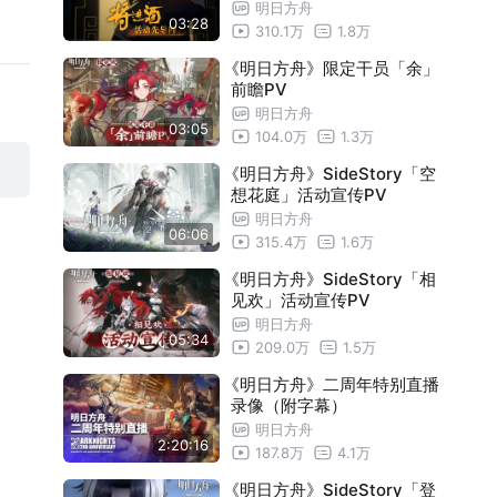
明日方舟
03:28
310.1万
1.8万
《明日方舟》限定干员「余」
前瞻PV
明日方舟
03:05
104.0万
1.3万
《明日方舟》SideStory「空
想花庭」活动宣传PV
明日方舟
06:06
315.4万
1.6万
《明日方舟》SideStory「相
见欢」活动宣传PV
明日方舟
05:34
209.0万
1.5万
《明日方舟》二周年特别直播
录像（附字幕）
明日方舟
2:20:16
187.8万
4.1万
《明日方舟》SideStory「登