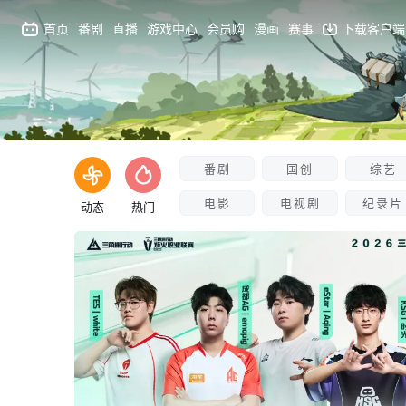
首页
番剧
直播
游戏中心
会员购
漫画
赛事
下载客户端
番剧
国创
综艺
电影
电视剧
纪录片
动态
热门