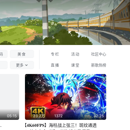
码
美食
专栏
活动
社区中心
更多
直播
课堂
新歌热榜
05:15
23.2万
1372
32:25
…
【𝟒𝐊𝟔𝟎𝐅𝐏𝐒】海柱战上弦三！斑纹通透