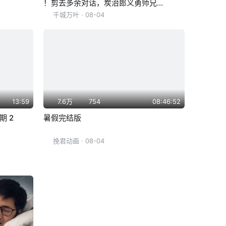
！剪去多余对话，炭治郎义勇师兄弟
联手对决猗窝座！特效拉满的斩落上
5
千城万叶
· 08-04
弦之战是何等震撼！
13:59
7.6万
754
08:46:52
期 2
暑假完结版
挽君动画
· 08-04