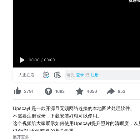
00:00
/
00:00
-
人正在看
请先
登录
或
注册
2791
1682
4656
853
Upscayl 是一款开源且无须网络连接的本地图片处理软件。
不需要注册登录，下载安装好就可以使用。
这个视频给大家展示如何使用Upscayl提升照片的清晰度，
也会详细说明软件的相关设置。
展开更多
如果视频对你有帮助，请记得点赞、收藏、订阅，并在评论区