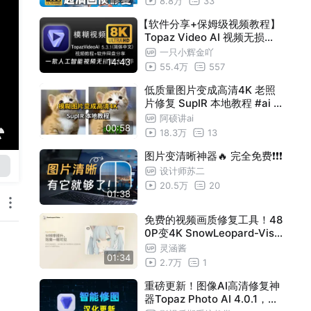
8.8万
33
啦！
【软件分享+保姆级视频教程】
Topaz Video AI 视频无损放
大全网最全教程【手把手教你
一只小辉金吖
14:43
安装使用 附软件汉化版网盘分
55.4万
557
享 4K60帧高清修复】
低质量图片变成高清4K 老照
片修复 SupIR 本地教程 #ai #
ai绘画
阿硕讲ai
00:58
18.3万
13
图片变清晰神器🔥 完全免费❗️❗️❗️
设计师苏二
20.5万
20
01:38
免费的视频画质修复工具！48
0P变4K SnowLeopard-Visi
on AI超分 补帧 分辨率画质一
灵涵酱
01:34
键提升
2.7万
1
重磅更新！图像AI高清修复神
器Topaz Photo AI 4.0.1，快