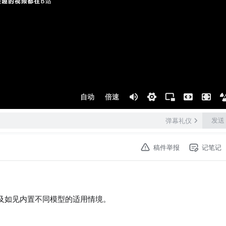
自动
倍速
发送
弹幕礼仪
稿件举报
记笔记
以及如见内置不同模型的适用情境。
分享你的看法和问题！谢谢大家的支持！