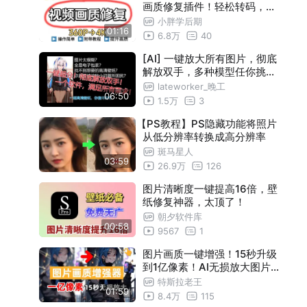
画质修复插件！轻松转码，想
要啥画质就有啥画质！再也不
小胖学后期
01:16
用担心马赛克啦~
6.8万
40
[AI] 一键放大所有图片，彻底
解放双手，多种模型任你挑选
！来看看超好用的图片超分工
lateworker_晚工
06:50
具箱lassxToolkit！
1.5万
3
【PS教程】PS隐藏功能将照片
从低分辨率转换成高分辨率
斑马星人
03:59
26.9万
126
图片清晰度一键提高16倍，壁
纸修复神器，太顶了！
朝夕软件库
00:58
9567
1
图片画质一键增强！15秒升级
到1亿像素！AI无损放大图片
！
特斯拉老王
01:59
8.4万
115