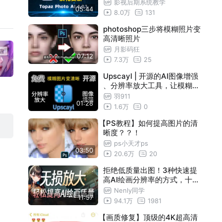
速模糊图片变清晰工具，彻底
影视后期系统教学
05:44
解决图片质量问题
8.0万
131
photoshop三步将模糊照片变
高清晰照片
月影码狂
07:12
7.3万
25
Upscayl | 开源的AI图像增强
、分辨率放大工具，让模糊图
片变得清晰
羽911
01:28
1.6万
0
【PS教程】如何提高图片的清
晰度？？！
ps小天才ps
03:50
20.6万
20
拒绝低质量出图！3种快速提
高AI绘画分辨率的方式，十分
钟讲完！| StableDiffusion
Nenly同学
11:57
WebUI 保姆级攻略·高清修复
94.1万
1981
优化细节无损放大教程
【画质修复】顶级的4K超高清