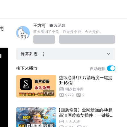
王方可
发消息
用
前天看到了小兔，昨天是小鹿，今天是你。
弹幕列表
接下来播放
自动连播
壁纸必备! 图片清晰度一键提
升16倍!
朝夕软件库
01:01
9779
2
【画质修复】全网最强的4k超
高清画质修复插件！一键提升
视频清晰度，想要啥画质就有
月无天涯
01:10
啥画质！再也不用担心马赛克