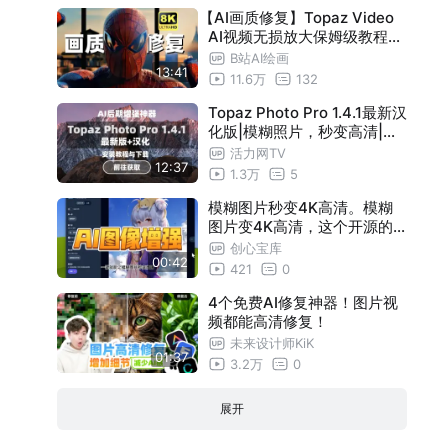
【AI画质修复】Topaz Video
AI视频无损放大保姆级教程【
手把手教你安装使用 附软件汉
B站AI绘画
13:41
化版网盘分享 4K60帧高清修
11.6万
132
复】
Topaz Photo Pro 1.4.1最新汉
化版|模糊照片，秒变高清|放
大、增强、降噪|安装包自取
活力网TV
12:37
见评论区
1.3万
5
模糊图片秒变4K高清。模糊
图片变4K高清，这个开源的A
I图像增强就能做到。
创心宝库
00:42
421
0
4个免费AI修复神器！图片视
频都能高清修复！
未来设计师KiK
01:37
3.2万
0
展开