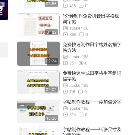
03:56
415
0
1分钟制作免费拼音田字格组
词字帖
ausker168
01:22
359
0
免费快速制作田字格姓名描字
帖方法
ausker168
02:24
851
0
免费快速生成田字格生字组词
描字帖
ausker168
02:02
116
0
字帖制作教程——添加偏旁字
ausker168
314
0
13:26
字帖制作教程——纸张尺寸及