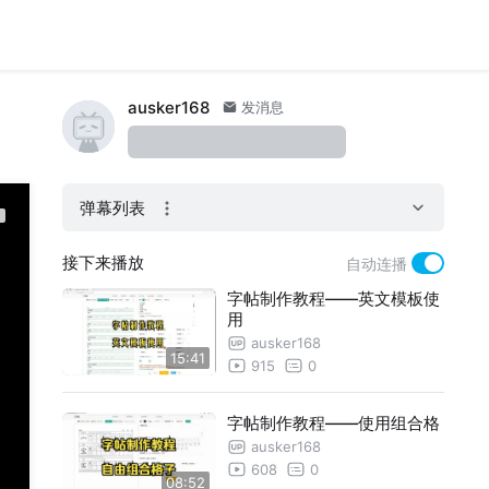
ausker168
发消息
弹幕列表
接下来播放
自动连播
字帖制作教程——英文模板使
用
ausker168
15:41
915
0
字帖制作教程——使用组合格
ausker168
608
0
08:52