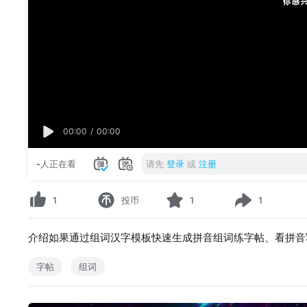
00:00
/
00:00
-
人正在看
请先
登录
或
注册
1
投币
1
1
介绍如果通过组词汉字模板快速生成拼音组词练字帖、看拼音
字帖
组词