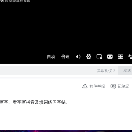
自动
倍速
发送
弹幕礼仪
稿件举报
记笔记
写字、看字写拼音及填词练习字帖。