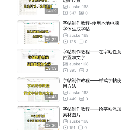
边距设置
ausker168
04:09
547
0
字帖制作教程-使用本地电脑
字体生成字帖
ausker168
05:22
125
0
字帖制作教程——在字帖任意
位置加文字
ausker168
29:09
395
0
字帖制作教程——样式字帖使
用方法
ausker168
04:48
449
0
字帖制作教程——给字帖添加
素材图片
ausker168
08:36
191
0