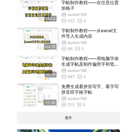
字帖制作教程——在任意位置
加格子
ausker168
13:04
422
0
字帖制作教程——从excel文
件导入生成内容
ausker168
04:19
69
0
字帖制作教程——用电脑字体
生成字帖及制作偏旁字和笔画
字
ausker168
10:18
667
0
免费生成看拼音写字、看字写
拼音田字格字帖
ausker168
02:49
213
0
展开