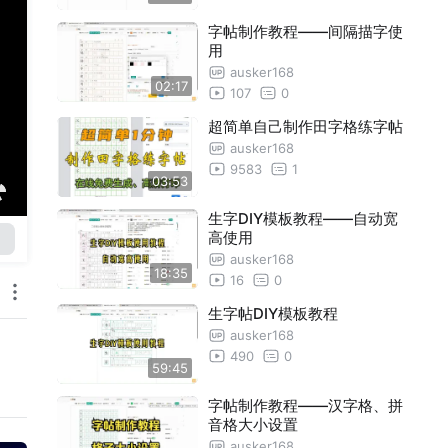
字帖制作教程——间隔描字使
用
ausker168
02:17
107
0
超简单自己制作田字格练字帖
ausker168
9583
1
03:53
生字DIY模板教程——自动宽
高使用
ausker168
18:35
16
0
生字帖DIY模板教程
ausker168
490
0
59:45
字帖制作教程——汉字格、拼
音格大小设置
ausker168