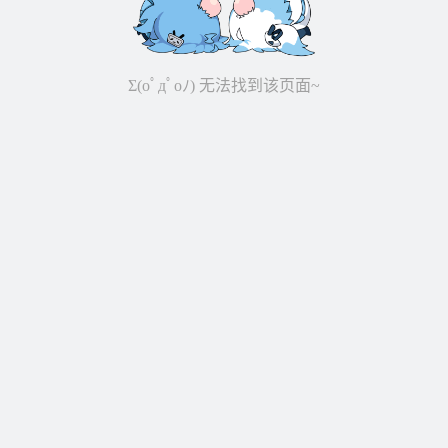
Σ(oﾟдﾟoﾉ) 无法找到该页面~