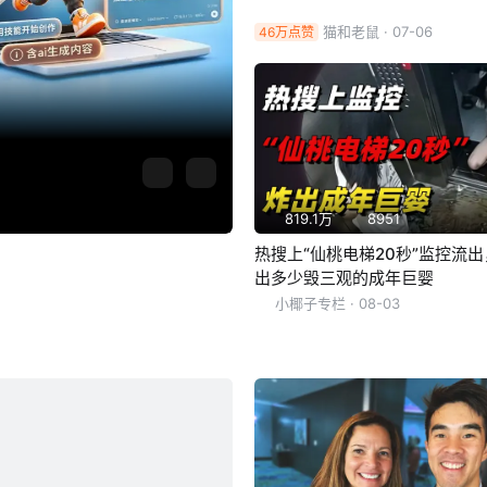
猫和老鼠
· 07-06
46万点赞
819.1万
8951
热搜上“仙桃电梯20秒”监控流
出多少毁三观的成年巨婴
小椰子专栏
· 08-03