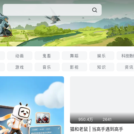
动画
鬼畜
舞蹈
娱乐
科技数
游戏
音乐
影视
知识
资讯
950.4万
2641
猫和老鼠 | 当高手遇到高手