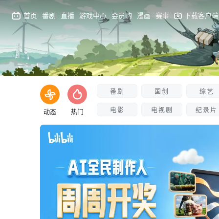
首页
番剧
直播
游戏中心
会员购
漫画
赛事
下载客户端
番剧
国创
综艺
电影
电视剧
纪录片
动态
热门