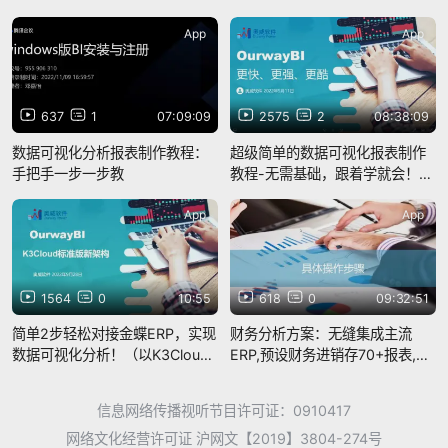
App
App
637
1
07:09:09
2575
2
08:38:09
数据可视化分析报表制作教程：
超级简单的数据可视化报表制作
手把手一步一步教
教程-无需基础，跟着学就会！
（奥威BI工具）
App
App
1564
0
10:55
618
0
09:32:51
简单2步轻松对接金蝶ERP，实现
财务分析方案：无缝集成主流
数据可视化分析！（以K3Cloud
ERP,预设财务进销存70+报表,安
为例）
装即用！(以金蝶K3为例）
信息网络传播视听节目许可证：0910417
网络文化经营许可证 沪网文【2019】3804-274号