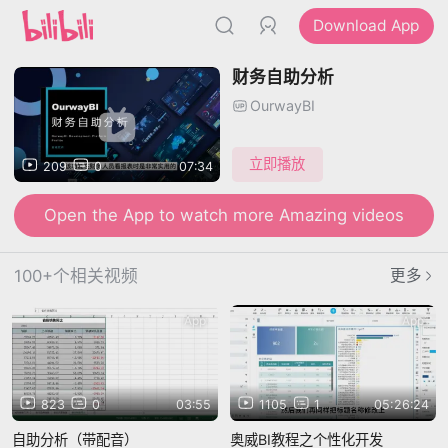
Download App
财务自助分析
OurwayBI
立即播放
209
0
07:34
Open the App to watch more Amazing videos
100+个相关视频
更多
App
App
823
0
03:55
1105
1
05:26:24
自助分析（带配音）
奥威BI教程之个性化开发