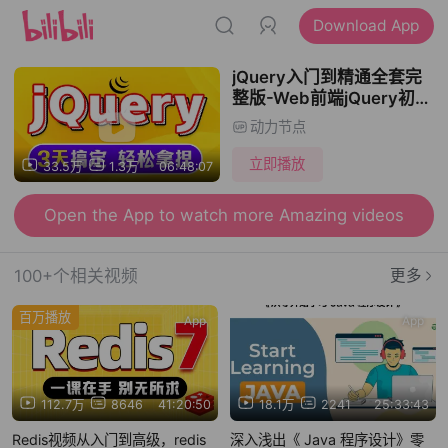
Download App
jQuery入门到精通全套完
整版-Web前端jQuery初学
者零基础学习实战
动力节点
立即播放
33.5万
1.3万
06:48:07
Open the App to watch more Amazing videos
100+个相关视频
更多
百万播放
App
App
112.7万
8646
41:20:50
18.1万
2241
25:33:43
Redis视频从入门到高级，redis
深入浅出《 Java 程序设计》零