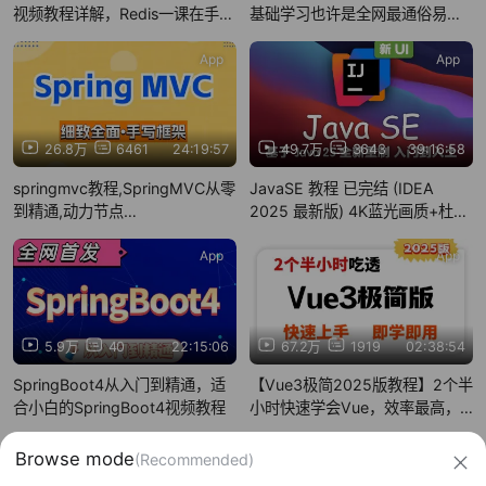
视频教程详解，Redis一课在手，
基础学习也许是全网最通俗易懂
别无所求
的Java课程
App
App
26.8万
6461
24:19:57
49.7万
3643
39:16:58
springmvc教程,SpringMVC从零
JavaSE 教程 已完结 (IDEA
到精通,动力节点
2025 最新版) 4K蓝光画质+杜比
springmvc,spring
音效 零基础入门一套搞定 入门到
入土 基于Java25讲解
App
App
5.9万
40
22:15:06
67.2万
1919
02:38:54
SpringBoot4从入门到精通，适
【Vue3极简2025版教程】2个半
合小白的SpringBoot4视频教程
小时快速学会Vue，效率最高，
用时最短！
信息网络传播视听节目许可证：0910417