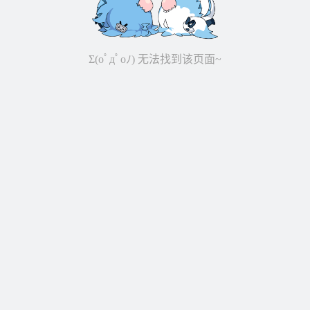
Σ(oﾟдﾟoﾉ) 无法找到该页面~