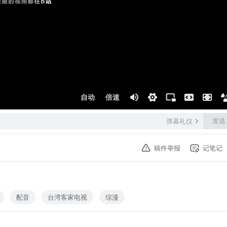
自动
倍速
发送
弹幕礼仪
稿件举报
记笔记
配音
台湾客家电视
综漫