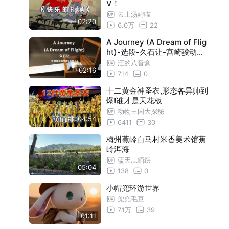
V！
云上汤姆喵
02:20
6.0万
22
A Journey (A Dream of Flig
ht)-选段-久石让-宫崎骏动画
电影《起风了》-30音手摇纸
汪的八音盒
02:16
带八音盒
714
0
十二黄金神圣衣,形态各异帅到
爆!谁才是天花板
动物王国大探秘
04:54
6411
30
梅州蕉岭白马村米香美术馆蕉
岭洱海
蓝天灬絔纭
05:04
138
0
小帽兜环游世界
兜兜毛豆
7.1万
39
01:11