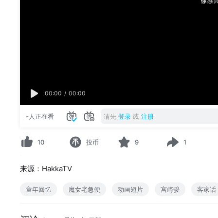
00:00
/
00:00
-
人正在看
请先
登录
或
注册
10
投币
9
1
来源：HakkaTV
童年回忆
魔女宅急便
动画短片
宫崎骏
客家话