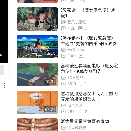
466
0
【客家话】《魔女宅急便》片
段1
蓝天灬絔纭
02:56
1128
0
【瀑布钢琴】《魔女宅急便》
主题曲“更替的四季”钢琴独奏
卡娜_kana
04:45
5881
1
宫崎骏经典动画电影《魔女宅
急便》4K修复版预告
3DM游戏
01:31
3619
1
杰瑞使用意念变出飞刀，数刀
齐发的超汤姆丢去！
动了漫漫
08:21
1.8万
2
派大星竟是章鱼哥的食物
晴天说影视