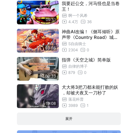
我要赶公交，河马怪也是当卷
王！
啊一个风希
09:51
4.4万
36
神曲AI改编！《侧耳倾听》原
声带《Country Road》城市
流行风
S自由骑士
03:56
2304
0
指弹《天空之城》简单版
自律的博子
879
0
00:33
犬大将3把刀都未能打败的妖
，却被犬夜叉一刀秒了
落花科普
19:08
3989
1
展开