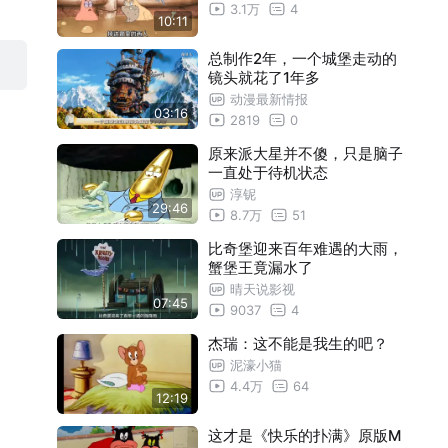
3.1万
4
10:11
总制作2年，一个城堡走动的
镜头就花了1年多
动漫最新情报
03:16
2819
0
原来派大星并不傻，只是脑子
一直处于待机状态
淳铌
29:46
8.7万
51
比奇堡迎来百年难遇的大雨，
蟹堡王竟漏水了
晴天说影视
07:45
9037
4
杰瑞：这不能是我生的吧？
泥濠小猫
4.4万
64
12:19
这才是《快乐的扑满》原版M