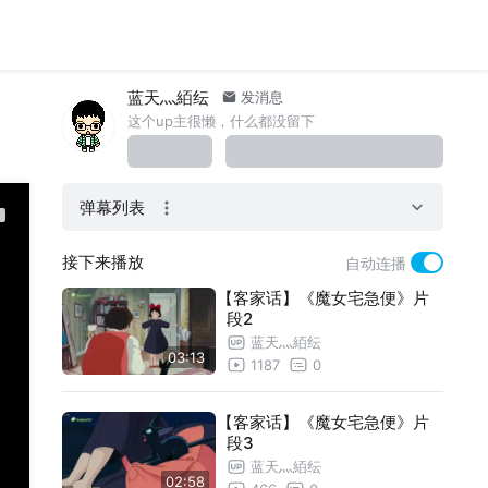
蓝天灬絔纭
发消息
这个up主很懒，什么都没留下
弹幕列表
接下来播放
自动连播
【客家话】《魔女宅急便》片
段2
蓝天灬絔纭
03:13
1187
0
【客家话】《魔女宅急便》片
段3
蓝天灬絔纭
02:58