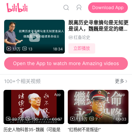
Download App
脱离历史寻章摘句是无知更
是误人，魏巍是坚定的继续
革命战士
红备论史
立即播放
1.1万
13
18:34
Open the App to watch more Amazing videos
100+个相关视频
更多
App
App
22.7万
130
03:57
13.9万
7
00:33
历史人物科普35-魏巍（可能是
“红杨树不是叛徒!”