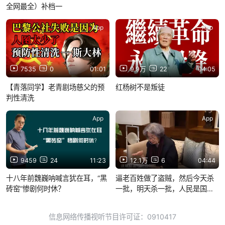
全网最全）补档一
App
App
7535
0
01:01
9.9万
22
04:05
【青落同学】老青剧场慈父的预
红杨树不是叛徒
判性清洗
App
App
9459
24
11:23
12.1万
6
04:44
十八年前魏巍呐喊言犹在耳，“黑
逼老百姓做了盗贼，然后今天杀
砖窑”惨剧何时休？
一批，明天杀一批，人民是国家
的根本呐，你这样的砍削，民为
国本，结果呢，国家的根本是不
信息网络传播视听节目许可证：0910417
损则折