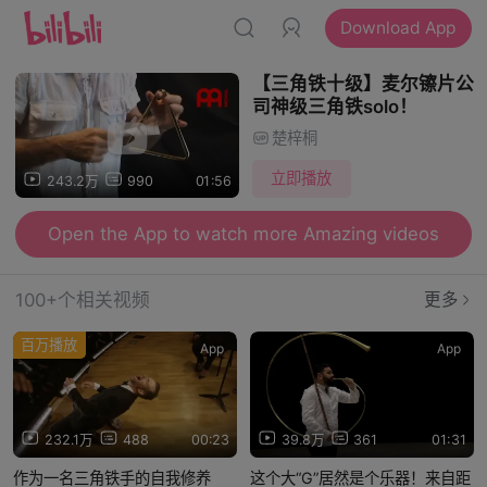
Download App
【三角铁十级】麦尔镲片公
司神级三角铁solo！
楚梓桐
立即播放
243.2万
990
01:56
Open the App to watch more Amazing videos
100+个相关视频
更多
百万播放
App
App
232.1万
488
00:23
39.8万
361
01:31
作为一名三角铁手的自我修养
这个大“G”居然是个乐器！来自距