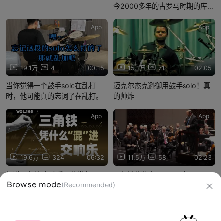
今2000多年的古罗马时期的库怒
号，聆听传说中的声音！
App
App
19.1万
4
00:15
15.1万
71
02:05
当你觉得一个鼓手solo在乱打
迈克尔杰克逊御用鼓手solo！真
时，他可能真的忘词了在乱打。
的帅炸
App
App
19.6万
324
06:32
11.5万
58
02:23
细说三角铁 交响乐里的摸鱼王or
三角铁的独奏SOLO，也可以是
Browse mode
(Recommended)
隐形大佬？【四象Vol.195】
很精彩的
信息网络传播视听节目许可证：0910417