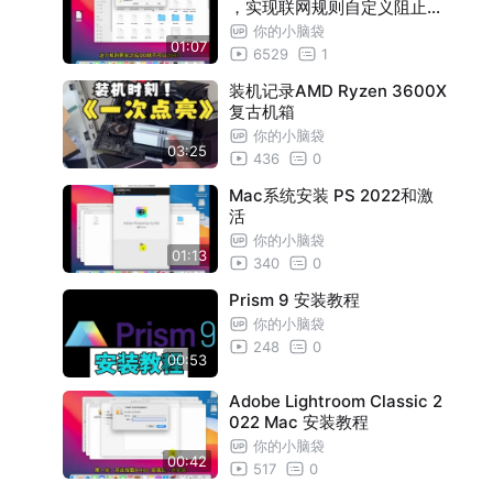
，实现联网规则自定义阻止访
问特定网站
你的小脑袋
01:07
6529
1
装机记录AMD Ryzen 3600X
复古机箱
你的小脑袋
03:25
436
0
Mac系统安装 PS 2022和激
活
你的小脑袋
01:13
340
0
Prism 9 安装教程
你的小脑袋
248
0
00:53
Adobe Lightroom Classic 2
022 Mac 安装教程
你的小脑袋
00:42
517
0