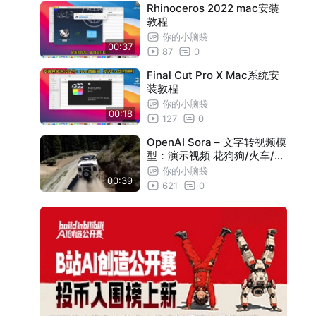
Rhinoceros 2022 mac安装
教程
你的小脑袋
00:37
87
0
Final Cut Pro X Mac系统安
装教程
你的小脑袋
00:18
127
0
OpenAI Sora – 文字转视频模
型：演示视频 花狗狗/火车/越
野
你的小脑袋
00:39
621
0