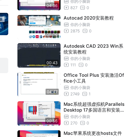
你的小脑袋
04:36
827
0
Autocad 2020安装教程
你的小脑袋
2875
0
05:06
Autodesk CAD 2023 Win系
统安装教程
你的小脑袋
00:43
111
0
Office Tool Plus 安装激活Of
fice小工具
你的小脑袋
04:47
2749
1
Mac系统超强虚拟机Parallels
Desktop 17多国语言和安装
教程
你的小脑袋
00:56
270
0
Mac苹果系统更改hosts文件