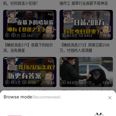
机，社科就该少花钱？
操作工 烟草行业高薪不是神话
App
App
73.1万
143
20:18
83.9万
8452
16:41
【睡前消息271】夜幕下的哈尔
【睡前消息272】郑爽日薪208
滨，没有悬崖
万，付钱的人很清醒
App
App
72.5万
9339
19:24
64.6万
1.1万
17:39
【睡前消息262】182亿罚款过
【睡前消息76】为什么奖励主动
Browse mode
(Recommended)
后，阿里还是历史进程的一部分
承认病情的人，会对防疫有好
处？
信息网络传播视听节目许可证：0910417