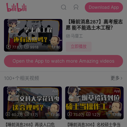
Download App
【睡前消息287】高考报志
愿 能不能选土木工程？
马督工
立即播放
77.8万
9918
17:16
Open the App to watch more Amazing videos
100+个相关视频
更多
App
App
60.2万
1.1万
17:36
73.0万
1.2万
17:39
【睡前消息268】再谈人口危
【睡前消息306】名校硕士争当