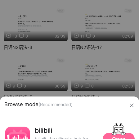
App
App
13
0
02:09
11
0
02:09
日语N2语法-3
日语N2语法-17
App
App
9
0
00:59
9
0
02:30
日语N2语法-5
日语N2语法-4
信息网络传播视听节目许可证：0910417
网络文化经营许可证 沪网文【2019】3804-274号
广播电视节目制作经营许可证：（沪）字第01248号
Browse mode
(Recommended)