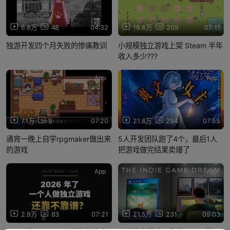
6.8万
48
04:32
18.6万
209
07:11
独游开发四个月失败的惨痛教训
小规模独立游戏上架 Steam 半年
收入多少???
App
App
7.1万
9
07:20
21.8万
294
07:55
通宵一晚上自学rpgmaker做出来
5人开发团队跑了4个，最后1人
的游戏
把游戏做完结果卖爆了
App
App
2.9万
83
07:21
21.5万
231
09:03