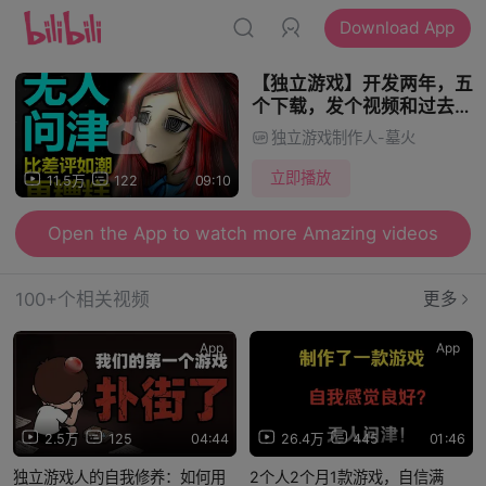
Download App
【独立游戏】开发两年，五
个下载，发个视频和过去的
自己爆了（恼）
独立游戏制作人-墓火
立即播放
11.5万
122
09:10
Open the App to watch more Amazing videos
100+个相关视频
更多
App
App
2.5万
125
04:44
26.4万
445
01:46
独立游戏人的自我修养：如何用
2个人2个月1款游戏，自信满