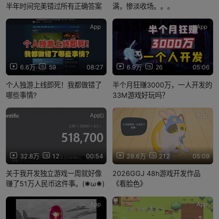
半年时间完美错过所有正确答案
满，惨淡收场。。。
App
App
6.6万
59
08:27
6.9万
26
05:06
个人独游上线即死！我都做错了
半个月狂赚3000万，一人开发的
哪些事情?
33M游戏好玩吗？
App
App
32.8万
12
00:54
28.6万
212
05:09
关于我开发独立游戏一周就好像
2026GGJ 48h游戏开发作品
赚了51万人民币这件事。(✺ω✺)
《看脸色》
App
App